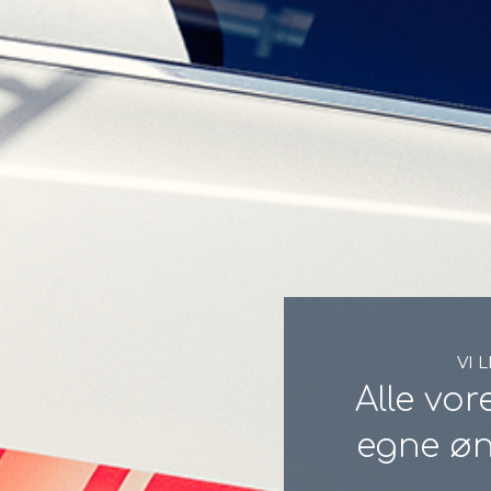
VI 
Alle vo
egne øn