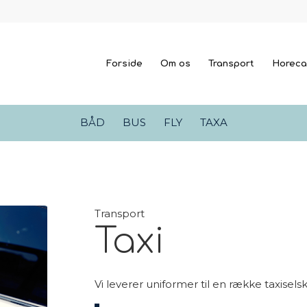
Forside
Om os
Transport
Horec
BÅD
BUS
FLY
TAXA
Transport
Taxi
Vi leverer uniformer til en række taxisels